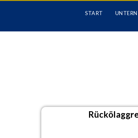
START
UNTERN
Rückölaggr