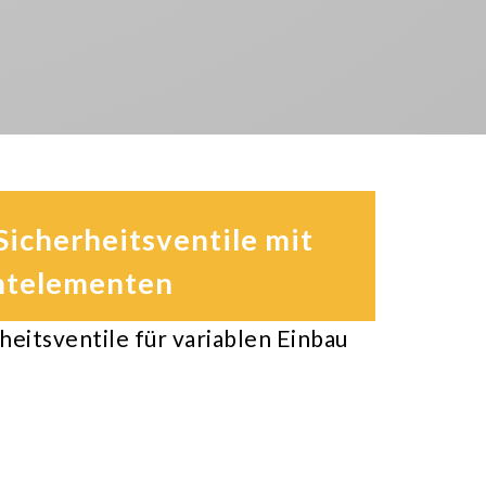
icherheitsventile mit
htelementen
eitsventile für variablen Einbau